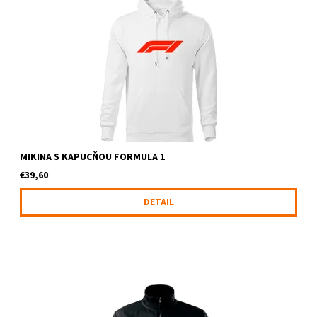
Mikina s kapucňou a logom FORMULA 1
MIKINA S KAPUCŇOU FORMULA 1
€39,60
DETAIL
Mikina so zipsom a logom F1