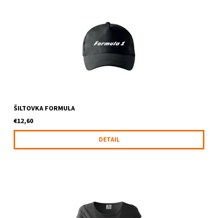
Šiltovka s logom FORMULA
ŠILTOVKA FORMULA
€12,60
DETAIL
Dámske tričko s logom F1