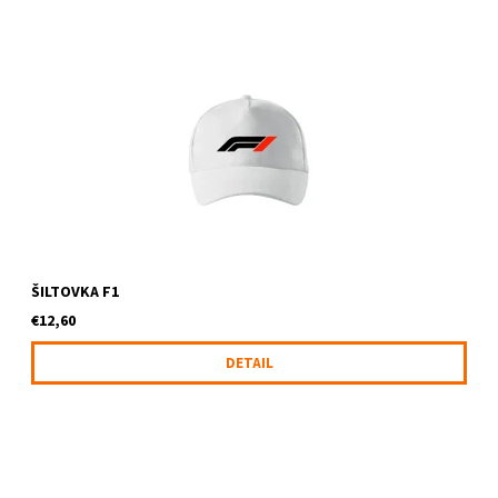
Šiltovka s logom F1
ŠILTOVKA F1
€12,60
DETAIL