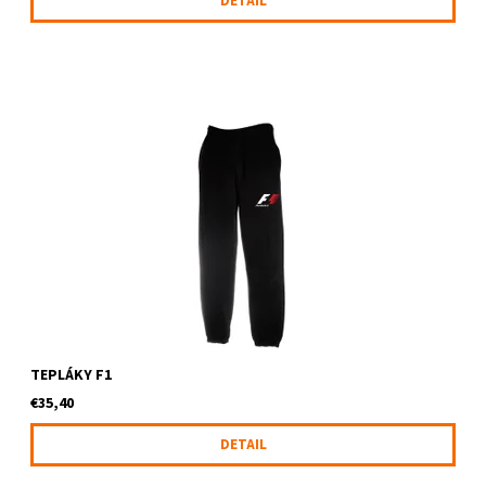
DETAIL
Tepláky s logom F1
TEPLÁKY F1
€35,40
DETAIL