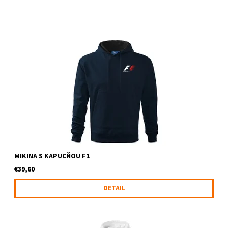
Mikina s kapucňou a logom F1
MIKINA S KAPUCŇOU F1
€39,60
DETAIL