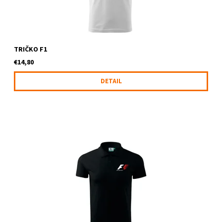
TRIČKO F1
€14,80
DETAIL
Polokošela s logom F1