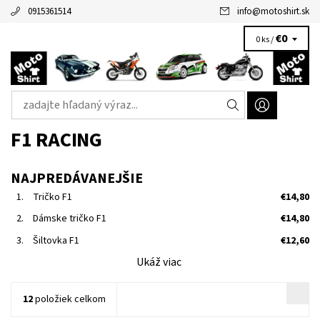
0915361514
info
@
motoshirt.sk
€0
0 ks /
F1 RACING
NAJPREDÁVANEJŠIE
€14,80
1.
Tričko F1
€14,80
2.
Dámske tričko F1
€12,60
3.
Šiltovka F1
Ukáž viac
12
položiek celkom