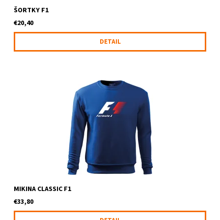
ŠORTKY F1
€20,40
DETAIL
Mikina classic s logom F1
MIKINA CLASSIC F1
€33,80