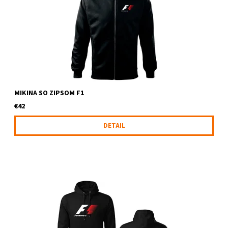
MIKINA SO ZIPSOM F1
€42
DETAIL
Mikina s kapucňou a logom F1 Formula