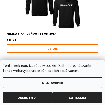
MIKINA S KAPUCŇOU F1 FORMULA
€43,08
DETAIL
Tento web používa súbory cookie. Ďalším prechádzaním
tohto webu vyjadrujete súhlas s ich používaním.
NASTAVENIE
2026 © MotoShirt, všetky práva vyhradené
Upraviť nastavenie
cookies
Vytvoril Shoptet
ODMIETNUŤ
SÚHLASÍM