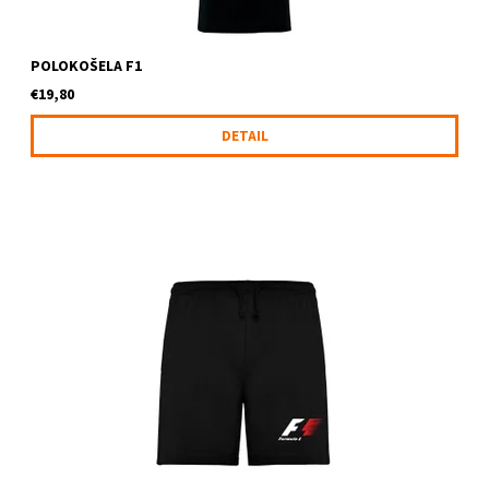
POLOKOŠELA F1
€19,80
DETAIL
Šortky s potlačou F1