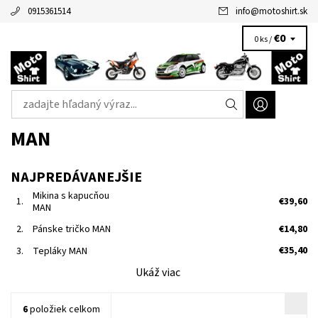
0915361514
info
@
motoshirt.sk
€0
0 ks /
MAN
NAJPREDÁVANEJŠIE
Mikina s kapucňou
1.
€39,60
MAN
€14,80
2.
Pánske tričko MAN
€35,40
3.
Tepláky MAN
Ukáž viac
6
položiek celkom