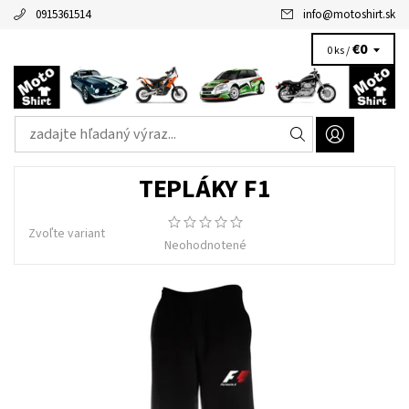
0915361514
info
@
motoshirt.sk
€0
0 ks /
TEPLÁKY F1
Zvoľte variant
Neohodnotené