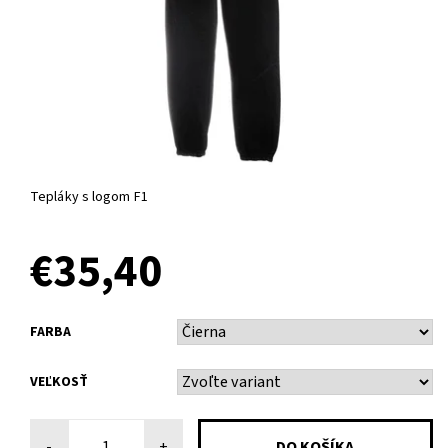
Tepláky s logom F1
€35,40
FARBA
VEĽKOSŤ
-
+