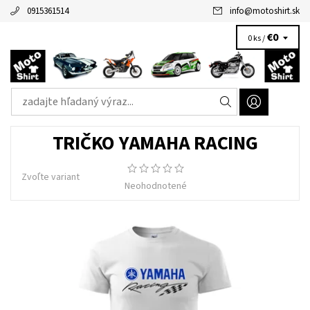
0915361514
info
@
motoshirt.sk
€0
0 ks /
TRIČKO YAMAHA RACING
Zvoľte variant
Neohodnotené