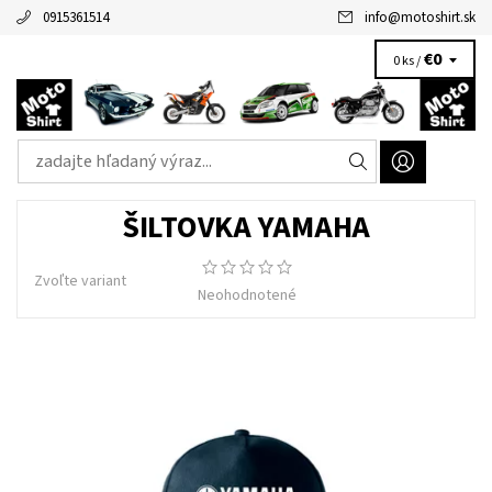
0915361514
info
@
motoshirt.sk
€0
0 ks /
ŠILTOVKA YAMAHA
Zvoľte variant
Neohodnotené