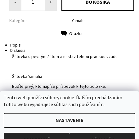
-
+
Kategória:
Yamaha
Otázka
Tlač
Popis
Diskusia
Šiltovka s pevným šiltom a nastaviteľnou prackou vzadu
Šiltovka Yamaha
Buďte prvý, kto napíše príspevok k tejto položke.
Pridať komentár
Tento web používa súbory cookie. Ďalším prechádzaním
tohto webu vyjadrujete súhlas s ich používaním.
NASTAVENIE
2026 © MotoShirt, všetky práva vyhradené
Upraviť nastavenie
cookies
Vytvoril Shoptet