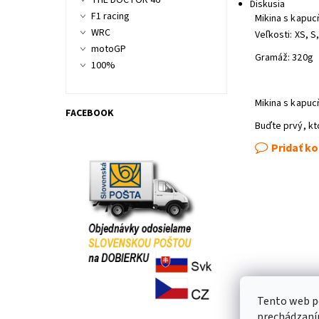
THE DOCTOR 46
Diskusia
F1 racing
Mikina s kapuc
WRC
Veľkosti: XS, S,
motoGP
Gramáž: 320g
100%
Mikina s kapu
FACEBOOK
Buďte prvý, kt
Pridať k
Tento web po
prechádzaním