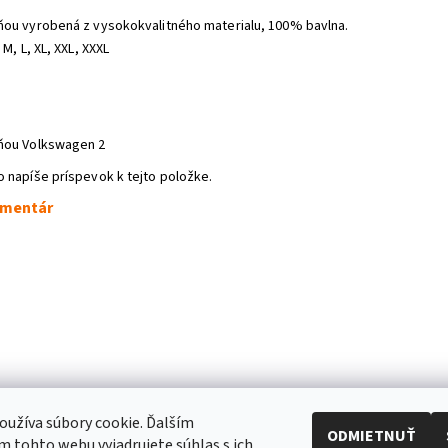
ňou vyrobená z vysokokvalitného materialu, 100% bavlna.
 M, L, XL, XXL, XXXL
cňou Volkswagen 2
o napíše príspevok k tejto položke.
omentár
užíva súbory cookie. Ďalším
ODMIETNUŤ
 tohto webu vyjadrujete súhlas s ich