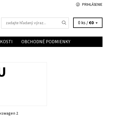
PRIHLÁSENIE
0 ks /
€0
ĽKOSTI
OBCHODNÉ PODMIENKY
U
lkswagen 2