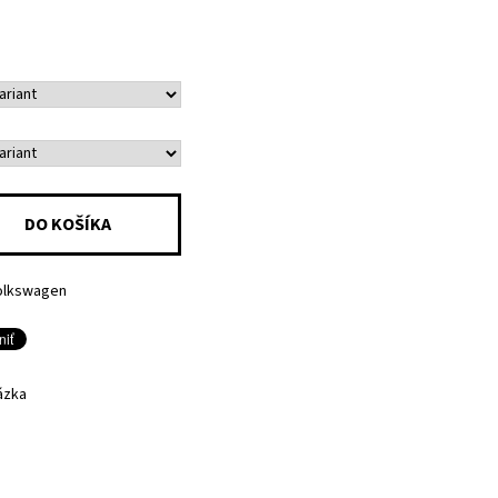
olkswagen
ázka