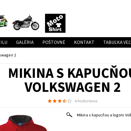
ILU
GALÉRIA
POŠTOVNÉ
KONTAKT
TABUĽKA VE
kswagen 2
MIKINA S KAPUCŇO
VOLKSWAGEN 2
4 hodnotenia
Mikina s kapucňou a logom Vo