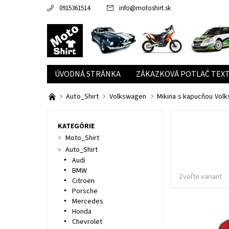
0915361514
info
@
motoshirt.sk
ÚVODNÁ STRÁNKA
ZÁKAZKOVÁ POTLAČ TEXT
Auto_Shirt
Volkswagen
Mikina s kapucňou Vol
KATEGÓRIE
Moto_Shirt
Auto_Shirt
Audi
BMW
Zvoľte variant
Citroen
Porsche
Mercedes
Honda
Chevrolet