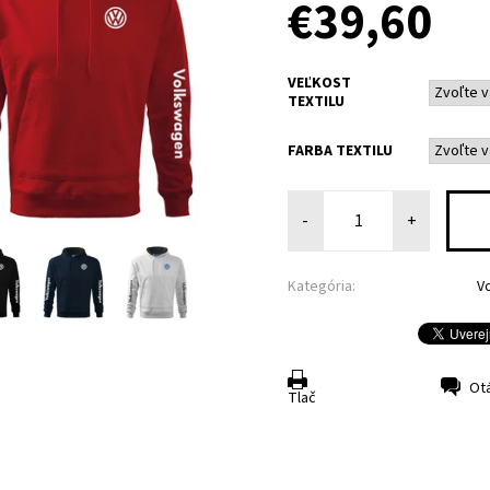
€39,60
VEĽKOST
TEXTILU
FARBA TEXTILU
-
+
Kategória:
V
Ot
Tlač