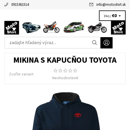
0915361514
info
@
motoshirt.sk
€0
0 ks /
MIKINA S KAPUCŇOU TOYOTA
Zvoľte variant
Neohodnotené