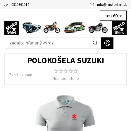
0915361514
info
@
motoshirt.sk
€0
0 ks /
POLOKOŠELA SUZUKI
Zvoľte variant
Neohodnotené