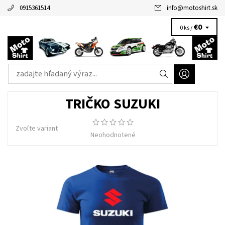
0915361514
info
@
motoshirt.sk
€0
0 ks /
TRIČKO SUZUKI
Zvoľte variant
Neohodnotené