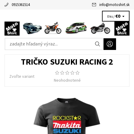
0915361514
info
@
motoshirt.sk
€0
0 ks /
TRIČKO SUZUKI RACING 2
Zvoľte variant
Neohodnotené