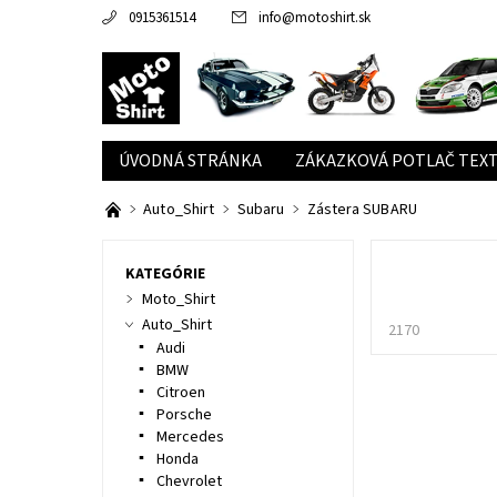
0915361514
info
@
motoshirt.sk
ÚVODNÁ STRÁNKA
ZÁKAZKOVÁ POTLAČ TEXT
Auto_Shirt
Subaru
Zástera SUBARU
KATEGÓRIE
Moto_Shirt
Auto_Shirt
2170
Audi
BMW
Citroen
Porsche
Mercedes
Honda
Chevrolet