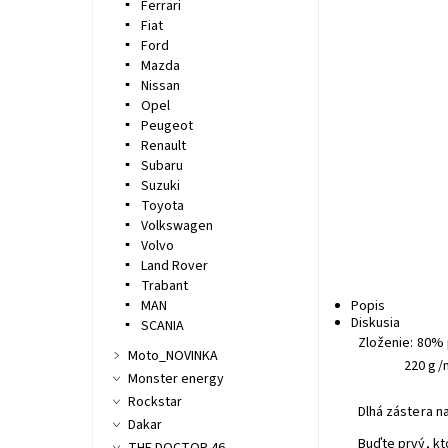
Ferrari
Fiat
Ford
Mazda
Nissan
Opel
Peugeot
Renault
Subaru
Suzuki
Toyota
Volkswagen
Volvo
Land Rover
Trabant
MAN
Popis
Diskusia
SCANIA
Zloženie: 80% 
Moto_NOVINKA
220 g/
Monster energy
Rockstar
Dlhá zástera n
Dakar
Buďte prvý, kt