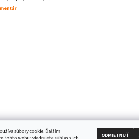
omentár
užíva súbory cookie. Ďalším
ODMIETNUŤ
 tohto webu vyjadrujete súhlas s ich