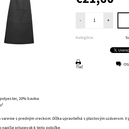
-
+
Kategória:
S
Ot
Tlač
polyester, 20% bavlna
2
m
a varenie s predným vreckom. Dĺžka upraviteľná s plastovým uzáverom. V 
o napíše príspevok k tejto položke.