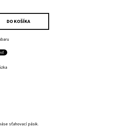
ubaru
ázka
páse sťahovací pásik.