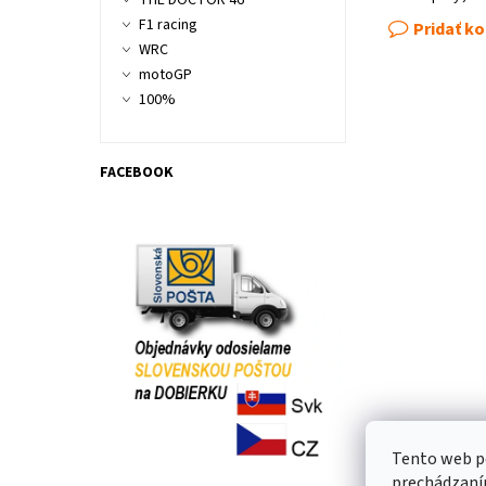
THE DOCTOR 46
F1 racing
Pridať k
WRC
motoGP
100%
FACEBOOK
Tento web po
prechádzaním