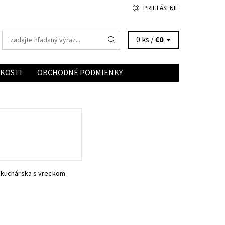
PRIHLÁSENIE
0 ks /
€0
ĽKOSTI
OBCHODNÉ PODMIENKY
 kuchárska s vreckom