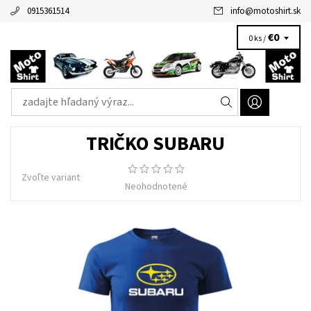
0915361514
info
@
motoshirt.sk
€0
0 ks /
TRIČKO SUBARU
Zvoľte variant
Neohodnotené