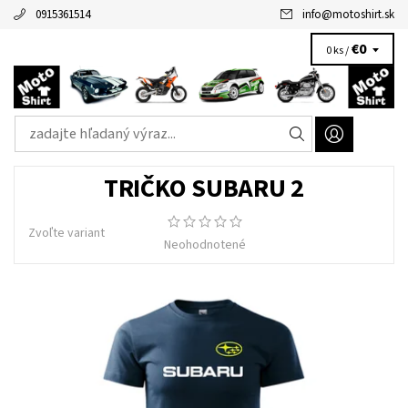
0915361514
info
@
motoshirt.sk
€0
0 ks /
TRIČKO SUBARU 2
Zvoľte variant
Neohodnotené