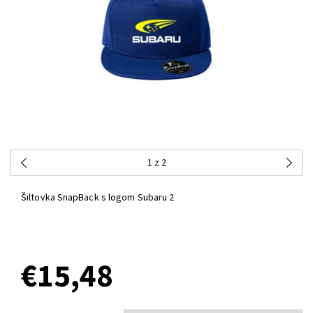
1
z 2
Šiltovka SnapBack s logom Subaru 2
€15,48