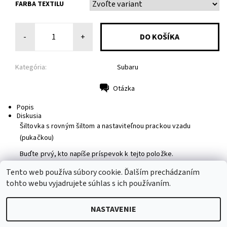
FARBA TEXTILU
-
+
Kategória:
Subaru
Otázka
Tlač
Popis
Diskusia
Šiltovka s rovným šiltom a nastaviteľnou prackou vzadu
(pukačkou)
Buďte prvý, kto napíše príspevok k tejto položke.
Pridať komentár
Tento web používa súbory cookie. Ďalším prechádzaním
tohto webu vyjadrujete súhlas s ich používaním.
NASTAVENIE
2026 © MotoShirt, všetky práva vyhradené
Upraviť nastavenie
cookies