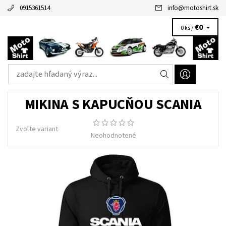
0915361514
info
@
motoshirt.sk
€0
0 ks /
MIKINA S KAPUCŇOU SCANIA
Zvoľte variant
Neohodnotené