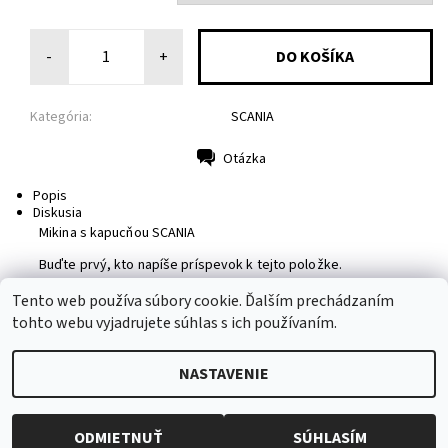
-
+
Kategória:
SCANIA
Otázka
Tlač
Popis
Diskusia
Mikina s kapucňou SCANIA
Buďte prvý, kto napíše príspevok k tejto položke.
Pridať komentár
Tento web používa súbory cookie. Ďalším prechádzaním
tohto webu vyjadrujete súhlas s ich používaním.
NASTAVENIE
2026 © MotoShirt, všetky práva vyhradené
Upraviť nastavenie
cookies
Vytvoril Shoptet
ODMIETNUŤ
SÚHLASÍM