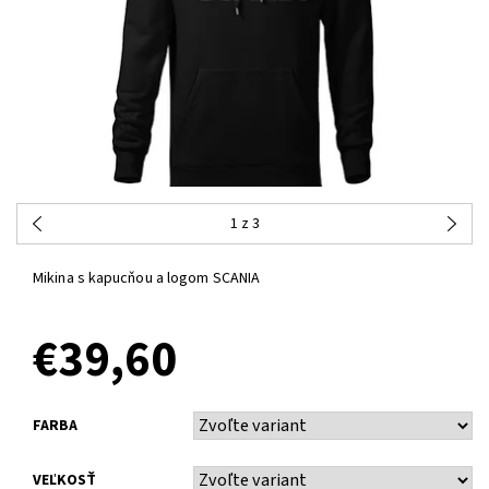
1
z 3
Mikina s kapucňou a logom SCANIA
€39,60
FARBA
VEĽKOSŤ