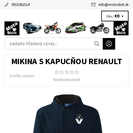
0915361514
info
@
motoshirt.sk
€0
0 ks /
MIKINA S KAPUCŇOU RENAULT
Zvoľte variant
Neohodnotené