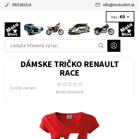
0915361514
info
@
motoshirt.sk
€0
0 ks /
DÁMSKE TRIČKO RENAULT
RACE
Zvoľte variant
Neohodnotené