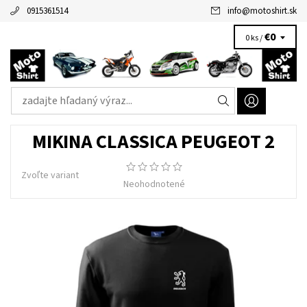
0915361514
info
@
motoshirt.sk
€0
0 ks /
MIKINA CLASSICA PEUGEOT 2
Zvoľte variant
Neohodnotené