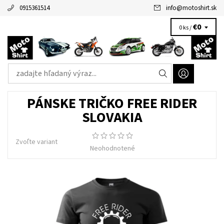
0915361514
info
@
motoshirt.sk
€0
0 ks /
PÁNSKE TRIČKO FREE RIDER
SLOVAKIA
Zvoľte variant
Neohodnotené