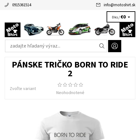
0915361514
info
@
motoshirt.sk
€0
0 ks /
PÁNSKE TRIČKO BORN TO RIDE
2
Zvoľte variant
Neohodnotené