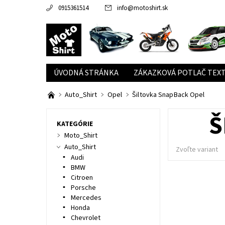
0915361514
info
@
motoshirt.sk
ÚVODNÁ STRÁNKA
ZÁKAZKOVÁ POTLAČ TEXT
Auto_Shirt
Opel
Šiltovka SnapBack Opel
Š
KATEGÓRIE
Moto_Shirt
Auto_Shirt
Zvoľte variant
Audi
BMW
Citroen
Porsche
Mercedes
Honda
Chevrolet