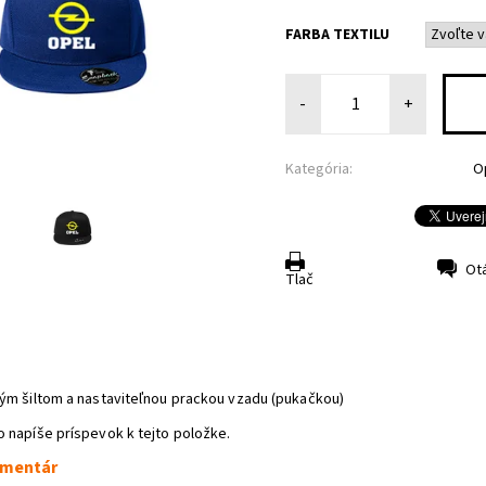
FARBA TEXTILU
-
+
Kategória:
O
Ot
Tlač
ným šiltom a nastaviteľnou prackou vzadu (pukačkou)
o napíše príspevok k tejto položke.
omentár