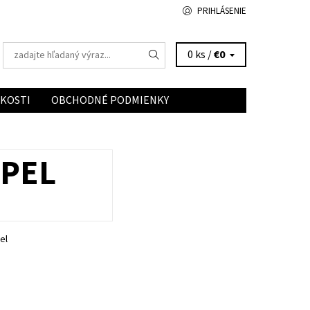
PRIHLÁSENIE
0 ks /
€0
ĽKOSTI
OBCHODNÉ PODMIENKY
OPEL
el