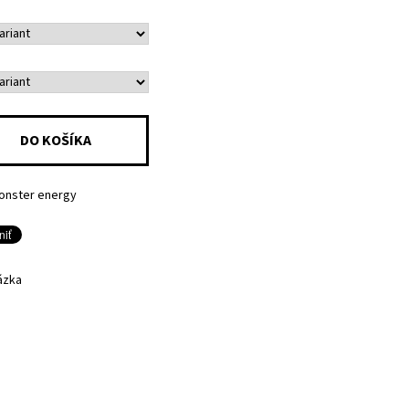
onster energy
ázka