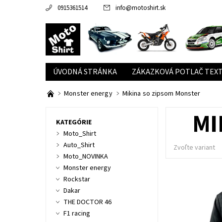
0915361514
info
@
motoshirt.sk
ÚVODNÁ STRÁNKA
ZÁKAZKOVÁ POTLAČ TEXT
Monster energy
Mikina so zipsom Monster
MI
KATEGÓRIE
Moto_Shirt
Auto_Shirt
Zvoľte variant
Moto_NOVINKA
Monster energy
Rockstar
Dakar
THE DOCTOR 46
F1 racing