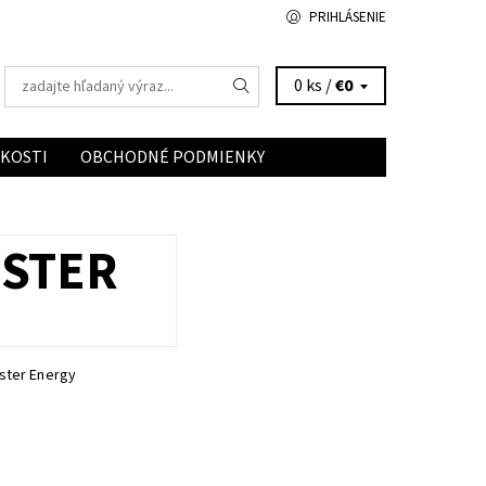
PRIHLÁSENIE
0 ks /
€0
ĽKOSTI
OBCHODNÉ PODMIENKY
NSTER
ster Energy