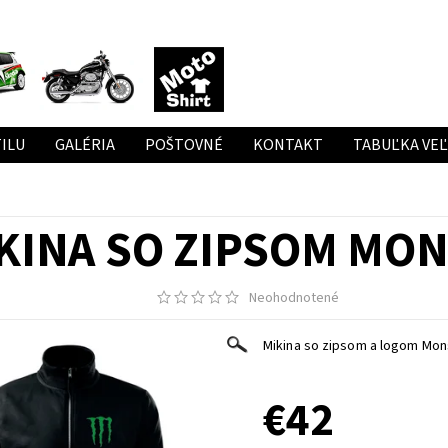
ILU
GALÉRIA
POŠTOVNÉ
KONTAKT
TABUĽKA VE
KINA SO ZIPSOM MO
Neohodnotené
Mikina so zipsom a logom Mon
€42