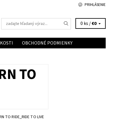
PRIHLÁSENIE
0 ks /
€0
ĽKOSTI
OBCHODNÉ PODMIENKY
RN TO
RN TO RIDE_RIDE TO LIVE