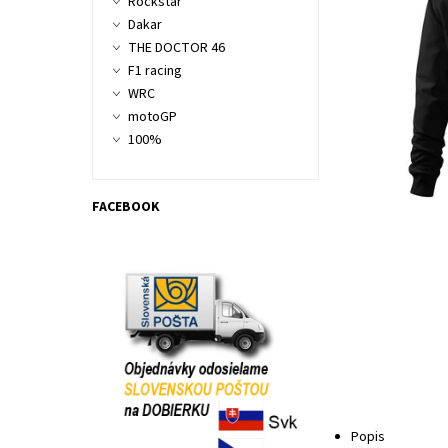
Rockstar
Dakar
THE DOCTOR 46
F1 racing
WRC
motoGP
100%
FACEBOOK
Popis