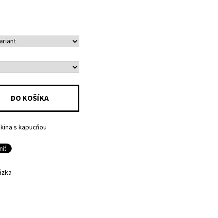
ikina s kapucňou
ázka