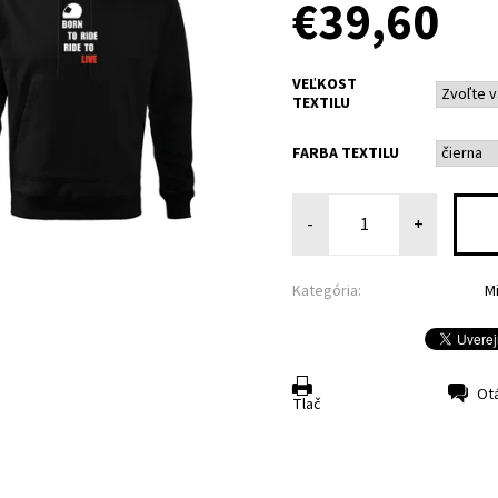
€39,60
VEĽKOST
TEXTILU
FARBA TEXTILU
-
+
Kategória:
M
Ot
Tlač