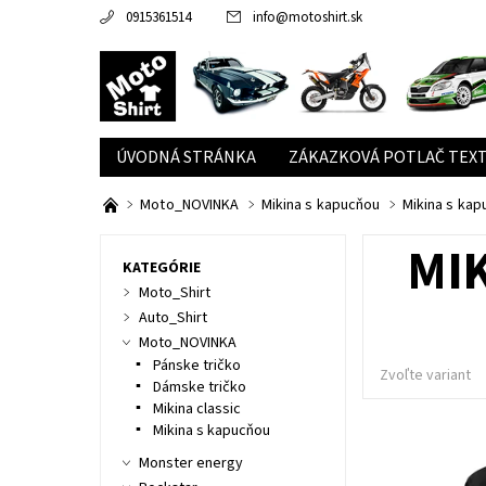
0915361514
info
@
motoshirt.sk
ÚVODNÁ STRÁNKA
ZÁKAZKOVÁ POTLAČ TEXT
Moto_NOVINKA
Mikina s kapucňou
Mikina s ka
MI
KATEGÓRIE
Moto_Shirt
Auto_Shirt
Moto_NOVINKA
Pánske tričko
Zvoľte variant
Dámske tričko
Mikina classic
Mikina s kapucňou
Monster energy