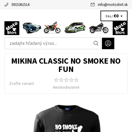
0915361514
info
@
motoshirt.sk
€0
0 ks /
MIKINA CLASSIC NO SMOKE NO
FUN
Zvoľte variant
Neohodnotené