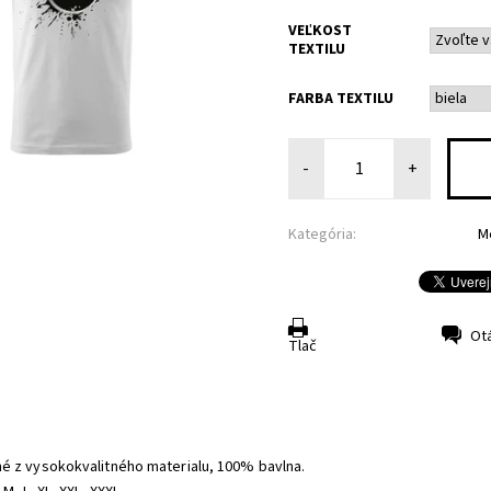
VEĽKOST
TEXTILU
FARBA TEXTILU
-
+
Kategória:
M
Ot
Tlač
é z vysokokvalitného materialu, 100% bavlna.