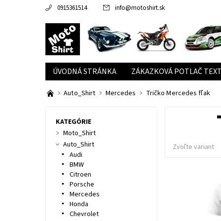
0915361514
info
@
motoshirt.sk
ÚVODNÁ STRÁNKA
ZÁKAZKOVÁ POTLAČ TEXT
Auto_Shirt
Mercedes
Tričko Mercedes fľak
KATEGÓRIE
Moto_Shirt
Auto_Shirt
Zvoľte variant
Audi
BMW
Citroen
Porsche
Mercedes
Honda
Chevrolet