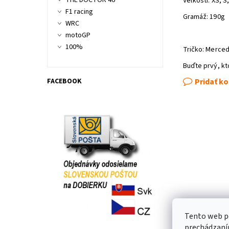
THE DOCTOR 46
Veľkosti: XS, S,
F1 racing
Gramáž: 190g
WRC
motoGP
100%
Tričko: Merced
Buďte prvý, kt
FACEBOOK
Pridať k
Tento web po
prechádzaním