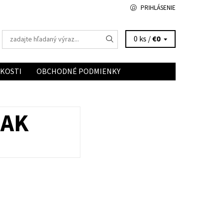
PRIHLÁSENIE
0 ks /
€0
ĽKOSTI
OBCHODNÉ PODMIENKY
ĽAK