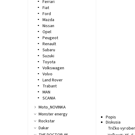
Ferrari
Fiat
Ford
Mazda
Nissan
Opel
Peugeot
Renault
Subaru
Suzuki
Toyota
Volkswagen
Volvo
Land Rover
Trabant
MAN
SCANIA
Moto_NOVINKA
Monster energy
Popis
Rockstar
Diskusia
Dakar
Tričko vyroben