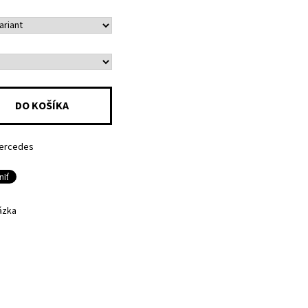
ercedes
ázka