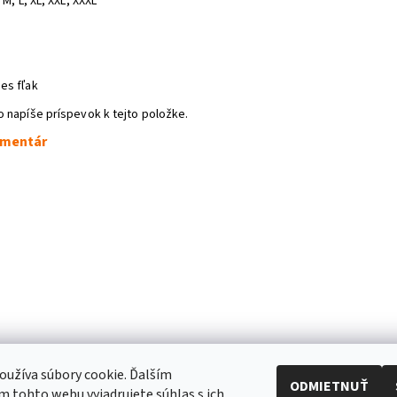
 M, L, XL, XXL, XXXL
es fľak
o napíše príspevok k tejto položke.
omentár
užíva súbory cookie. Ďalším
ODMIETNUŤ
 tohto webu vyjadrujete súhlas s ich