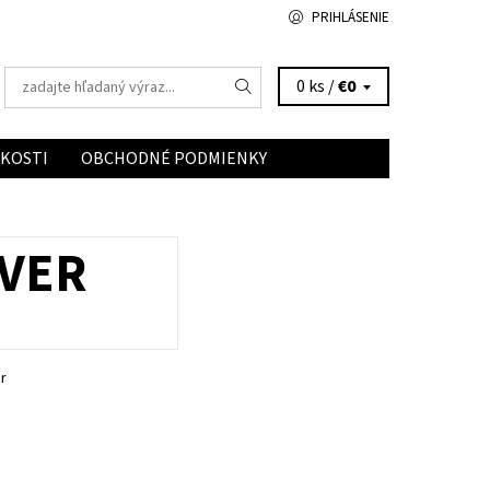
PRIHLÁSENIE
0 ks /
€0
ĽKOSTI
OBCHODNÉ PODMIENKY
VER
r