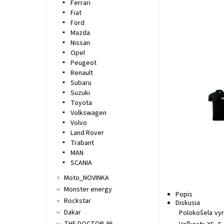
Ferrari
Fiat
Ford
Mazda
Nissan
Opel
Peugeot
Renault
Subaru
Suzuki
Toyota
Volkswagen
Volvo
Land Rover
Trabant
MAN
SCANIA
Moto_NOVINKA
Monster energy
Popis
Rockstar
Diskusia
Dakar
Polokošela vyr