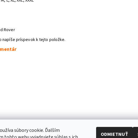
 M, L, XL, XXL, XXXL
nd Rover
o napíše príspevok k tejto položke.
omentár
užíva súbory cookie. Ďalším
ODMIETNUŤ
 tohto webu vyjadrujete súhlas s ich