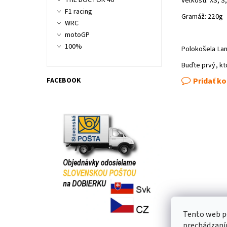
THE DOCTOR 46
Veľkosti: XS, S,
F1 racing
Gramáž: 220g
WRC
motoGP
100%
Polokošela La
Buďte prvý, kt
FACEBOOK
Pridať k
Tento web po
prechádzaním