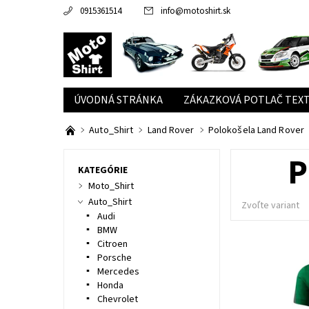
0915361514
info
@
motoshirt.sk
ÚVODNÁ STRÁNKA
ZÁKAZKOVÁ POTLAČ TEXT
Auto_Shirt
Land Rover
Polokošela Land Rover
P
KATEGÓRIE
Moto_Shirt
Auto_Shirt
Zvoľte variant
Audi
BMW
Citroen
Porsche
Mercedes
Honda
Chevrolet