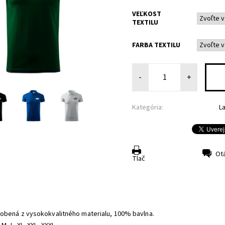
VEĽKOST
TEXTILU
FARBA TEXTILU
-
+
Kategória:
L
Ot
Tlač
obená z vysokokvalitného materialu, 100% bavlna.