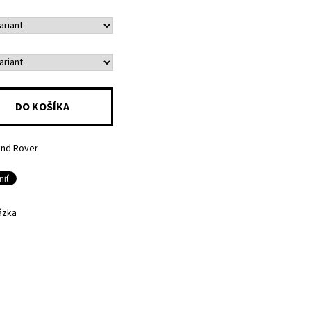
and Rover
ázka