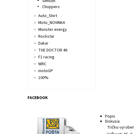
Simson
Choppers
Auto_Shirt
Moto_NOVINKA
Monster energy
Rockstar
Dakar
THE DOCTOR 46
F1 racing
WRC
motoGP
100%
FACEBOOK
Popis
Diskusia
Tričko vyroben