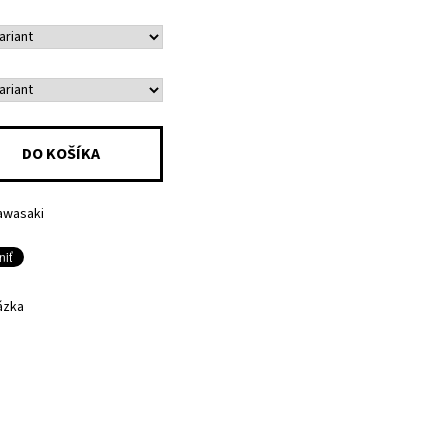
awasaki
ázka