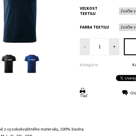
VEĽKOST
TEXTILU
FARBA TEXTILU
-
+
Kategória:
K
Ot
Tlač
é z vysokokvalitného materialu, 100% bavlna.