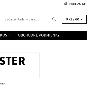
PRIHLÁSENIE
0 ks /
€0
ĽKOSTI
OBCHODNÉ PODMIENKY
STER
ter