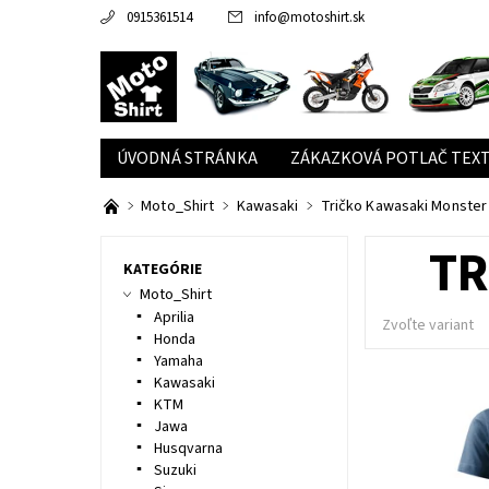
0915361514
info
@
motoshirt.sk
ÚVODNÁ STRÁNKA
ZÁKAZKOVÁ POTLAČ TEXT
Moto_Shirt
Kawasaki
Tričko Kawasaki Monster
TR
KATEGÓRIE
Moto_Shirt
Aprilia
Zvoľte variant
Honda
Yamaha
Kawasaki
KTM
Jawa
Husqvarna
Suzuki