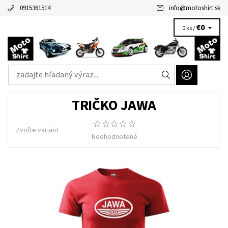
0915361514
info
@
motoshirt.sk
€0
0 ks /
TRIČKO JAWA
Zvoľte variant
Neohodnotené