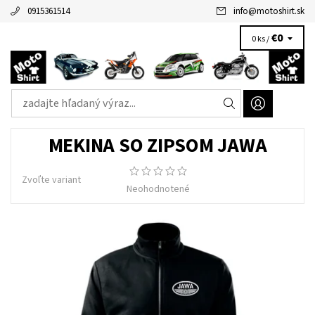
0915361514
info
@
motoshirt.sk
€0
0 ks /
MEKINA SO ZIPSOM JAWA
Zvoľte variant
Neohodnotené