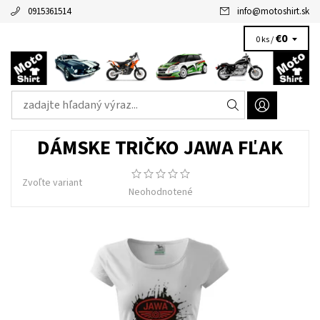
0915361514
info
@
motoshirt.sk
€0
0 ks /
DÁMSKE TRIČKO JAWA FĽAK
Zvoľte variant
Neohodnotené