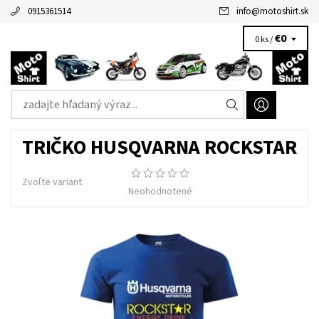
0915361514
info
@
motoshirt.sk
€0
0 ks /
TRIČKO HUSQVARNA ROCKSTAR
Zvoľte variant
Neohodnotené