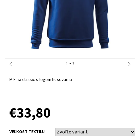
1
z 3
Mikina classic s logom husqvarna
€33,80
VEĽKOST TEXTILU