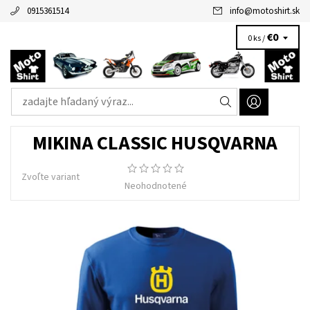
0915361514
info
@
motoshirt.sk
€0
0 ks /
MIKINA CLASSIC HUSQVARNA
Zvoľte variant
Neohodnotené