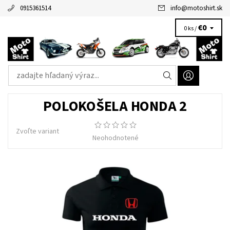
0915361514
info
@
motoshirt.sk
€0
0 ks /
POLOKOŠELA HONDA 2
Zvoľte variant
Neohodnotené