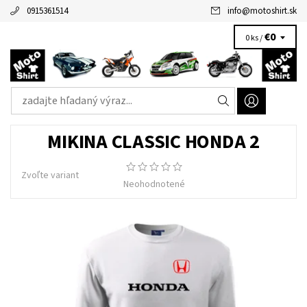
0915361514
info
@
motoshirt.sk
€0
0 ks /
MIKINA CLASSIC HONDA 2
Zvoľte variant
Neohodnotené