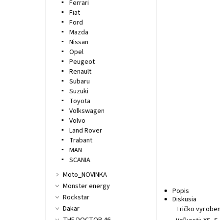
Ferrari
Fiat
Ford
Mazda
Nissan
Opel
Peugeot
Renault
Subaru
Suzuki
Toyota
Volkswagen
Volvo
Land Rover
Trabant
MAN
SCANIA
Moto_NOVINKA
Monster energy
Popis
Rockstar
Diskusia
Dakar
Tričko vyroben