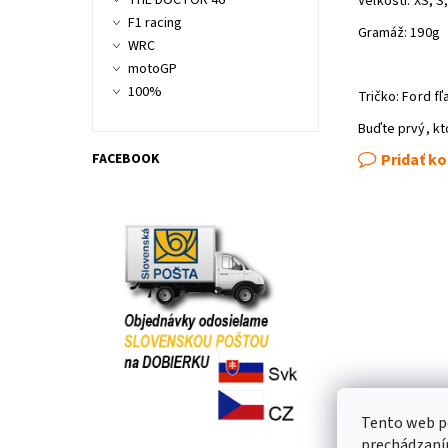
THE DOCTOR 46
Veľkosti: XS, S,
F1 racing
Gramáž: 190g
WRC
motoGP
100%
Tričko: Ford fľ
Buďte prvý, kt
FACEBOOK
Pridať k
Tento web po
prechádzaním