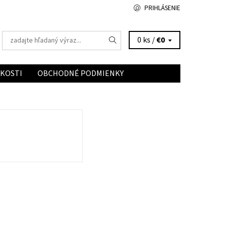
PRIHLÁSENIE
0 ks /
€0
ĽKOSTI
OBCHODNÉ PODMIENKY
K