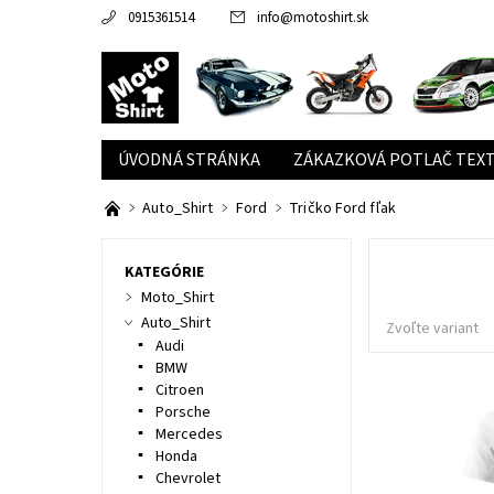
0915361514
info
@
motoshirt.sk
ÚVODNÁ STRÁNKA
ZÁKAZKOVÁ POTLAČ TEXT
Auto_Shirt
Ford
Tričko Ford fľak
KATEGÓRIE
Moto_Shirt
Auto_Shirt
Zvoľte variant
Audi
BMW
Citroen
Porsche
Mercedes
Honda
Chevrolet