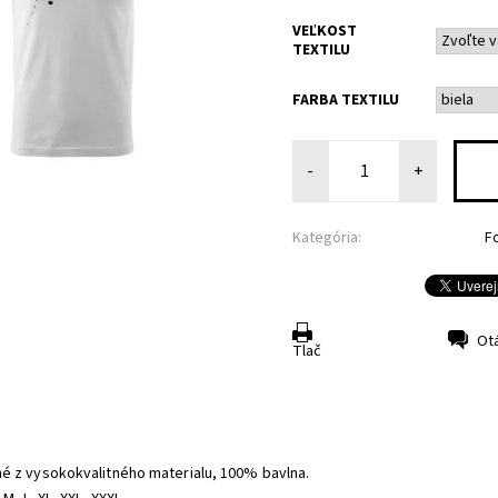
VEĽKOST
TEXTILU
FARBA TEXTILU
-
+
Kategória:
F
Ot
Tlač
é z vysokokvalitného materialu, 100% bavlna.