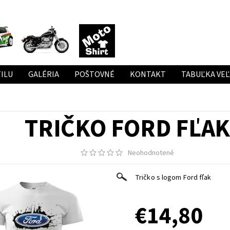
ILU
GALÉRIA
POŠTOVNÉ
KONTAKT
TABUĽKA VE
TRIČKO FORD FĽA
Neohodnotené
Tričko s logom Ford fľak
€14,80