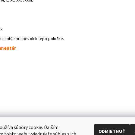
 M, L, XL, XXL, XXXL
ak
o napíše príspevok k tejto položke.
omentár
užíva súbory cookie. Ďalším
ODMIETNUŤ
 tohto webu vyjadrujete súhlas s ich