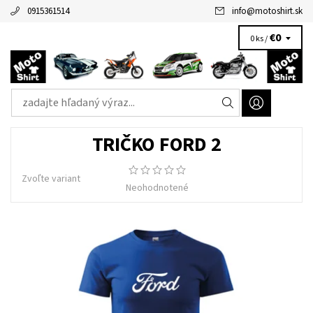
0915361514
info
@
motoshirt.sk
€0
0 ks /
TRIČKO FORD 2
Zvoľte variant
Neohodnotené