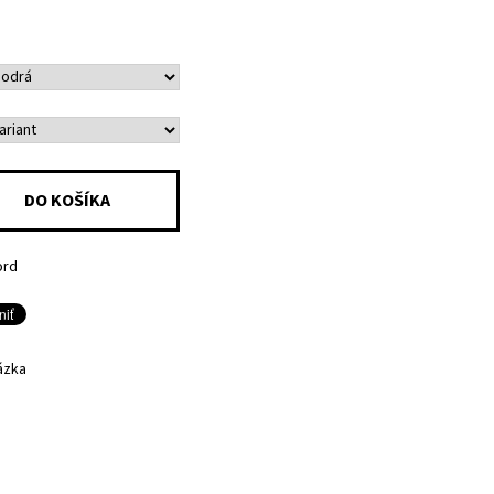
ord
ázka