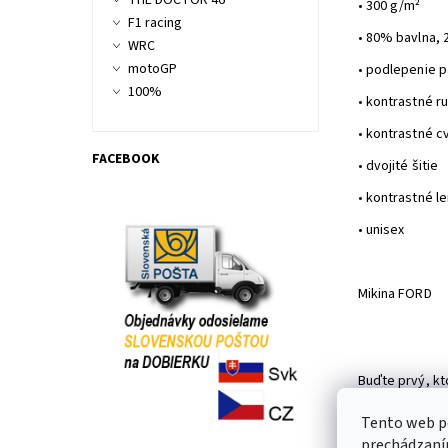
THE DOCTOR 46
• 300 g/m²
F1 racing
•
80% bavlna, 
WRC
motoGP
• podlepenie p
100%
• kontrastné r
• kontrastné c
FACEBOOK
• dvojité šitie
• kontrastné l
• unisex
Mikina FORD
Buďte prvý, kt
Pridať k
Tento web po
prechádzaním