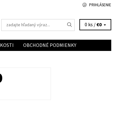
PRIHLÁSENIE
0 ks /
€0
ĽKOSTI
OBCHODNÉ PODMIENKY
D