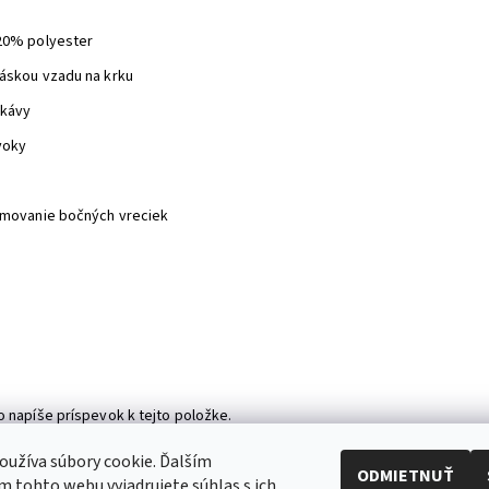
20% polyester
áskou vzadu na krku
ukávy
voky
emovanie bočných vreciek
o napíše príspevok k tejto položke.
omentár
užíva súbory cookie. Ďalším
ODMIETNUŤ
 tohto webu vyjadrujete súhlas s ich