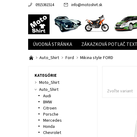
0915361514
info
@
motoshirt.sk
ÚVODNÁ STRÁNKA
ZÁKAZKOVÁ POTLAČ TEXT
Auto_Shirt
Ford
Mikina style FORD
KATEGÓRIE
Moto_Shirt
Auto_Shirt
Zvoľte variant
Audi
BMW
Citroen
Porsche
Mercedes
Honda
Chevrolet