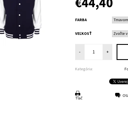
€44,40
FARBA
VEĽKOSŤ
-
+
Kategória:
F
Ot
Tlač