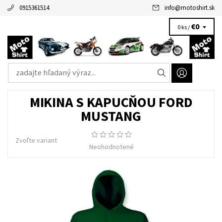
0915361514
info
@
motoshirt.sk
€0
0 ks /
MIKINA S KAPUCŇOU FORD
MUSTANG
Zvoľte variant
Neohodnotené