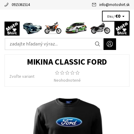
0915361514
info
@
motoshirt.sk
€0
0 ks /
MIKINA CLASSIC FORD
Zvoľte variant
Neohodnotené