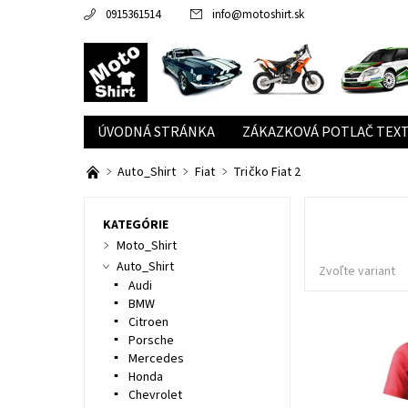
0915361514
info
@
motoshirt.sk
ÚVODNÁ STRÁNKA
ZÁKAZKOVÁ POTLAČ TEXT
Auto_Shirt
Fiat
Tričko Fiat 2
KATEGÓRIE
Moto_Shirt
Auto_Shirt
Zvoľte variant
Audi
BMW
Citroen
Porsche
Mercedes
Honda
Chevrolet