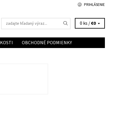
PRIHLÁSENIE
0 ks /
€0
ĽKOSTI
OBCHODNÉ PODMIENKY