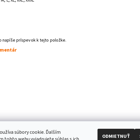
 M, L, XL, XXL, XXXL
o napíše príspevok k tejto položke.
omentár
užíva súbory cookie. Ďalším
ODMIETNUŤ
 tohto webu vyjadrujete súhlas s ich