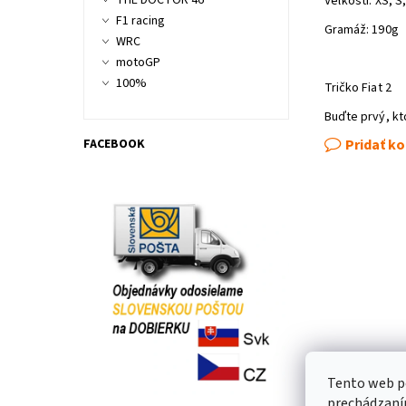
THE DOCTOR 46
Veľkosti: XS, S,
F1 racing
Gramáž: 190g
WRC
motoGP
100%
Tričko Fiat 2
Buďte prvý, kt
FACEBOOK
Pridať k
Tento web po
prechádzaním