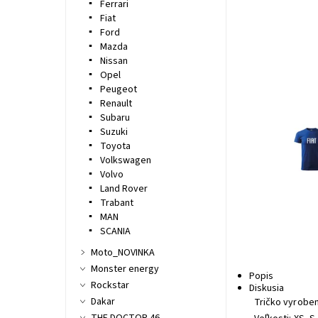
Ferrari
Fiat
Ford
Mazda
Nissan
Opel
Peugeot
Renault
Subaru
Suzuki
Toyota
Volkswagen
Volvo
Land Rover
Trabant
MAN
SCANIA
Moto_NOVINKA
Monster energy
Popis
Rockstar
Diskusia
Dakar
Tričko vyroben