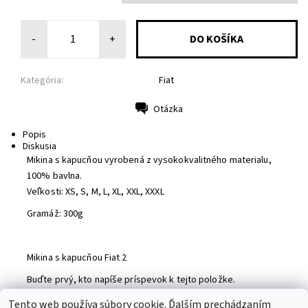
-
+
Kategória:
Fiat
Otázka
Tlač
Popis
Diskusia
Mikina s kapucňou vyrobená z vysokokvalitného materialu,
100% bavlna.
Veľkosti: XS, S, M, L, XL, XXL, XXXL
Gramáž: 300g
Mikina s kapucňou Fiat 2
Buďte prvý, kto napíše príspevok k tejto položke.
Pridať komentár
Tento web používa súbory cookie. Ďalším prechádzaním