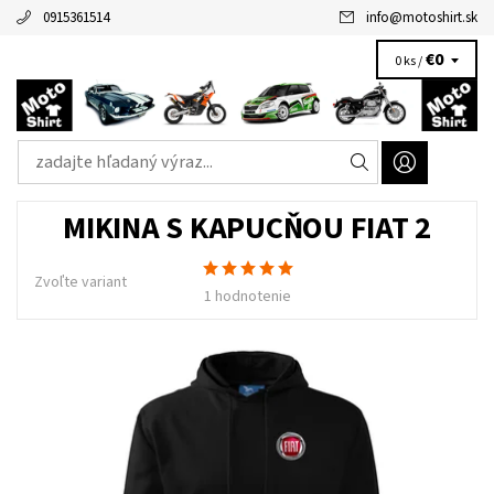
0915361514
info
@
motoshirt.sk
€0
0 ks /
MIKINA S KAPUCŇOU FIAT 2
Zvoľte variant
1 hodnotenie