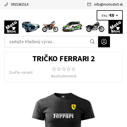
0915361514
info
@
motoshirt.sk
€0
0 ks /
TRIČKO FERRARI 2
Zvoľte variant
Neohodnotené