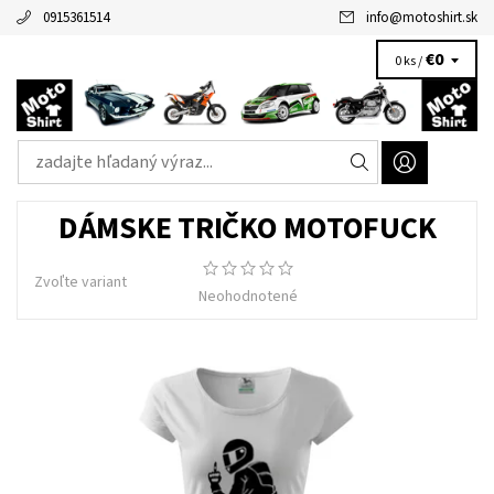
0915361514
info
@
motoshirt.sk
€0
0 ks /
DÁMSKE TRIČKO MOTOFUCK
Zvoľte variant
Neohodnotené