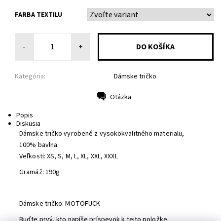
FARBA TEXTILU
-
+
Kategória:
Dámske tričko
Otázka
Tlač
Popis
Diskusia
Dámske tričko vyrobené z vysokokvalitného materialu,
100% bavlna.
Veľkosti: XS, S, M, L, XL, XXL, XXXL
Gramáž: 190g
Dámske tričko: MOTOFUCK
Buďte prvý, kto napíše príspevok k tejto položke.