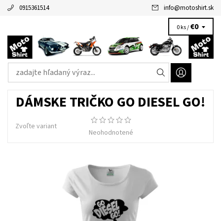
0915361514
info
@
motoshirt.sk
€0
0 ks /
DÁMSKE TRIČKO GO DIESEL GO!
Zvoľte variant
Neohodnotené