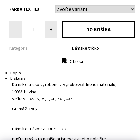
FARBA TEXTILU
-
+
Kategória:
Dámske tričko
Otázka
Tlač
Popis
Diskusia
Dámske tričko vyrobené z vysokokvalitného materialu,
100% bavlna.
Veľkosti: XS, S, M, L, XL, XXL, XXXL
Gramáž: 190g
Dámske tričko: GO DIESEL GO!
Buďte prvý, kto napíše príspevok k tejto položke.