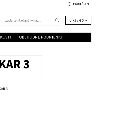
PRIHLÁSENIE
0 ks /
€0
ĽKOSTI
OBCHODNÉ PODMIENKY
KAR 3
KAR 3