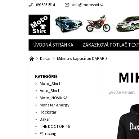
0915361514
info
@
motoshirt.sk
ÚVODNÁ STRÁNKA
ZÁKAZKOVÁ POTLAČ TEXT
Dakar
Mikina s kapucňou DAKAR 3
MI
KATEGÓRIE
Moto_Shirt
Auto_Shirt
Zvoľte variant
Moto_NOVINKA
Monster energy
Rockstar
Dakar
THE DOCTOR 46
F1 racing