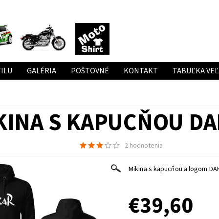
ILU
GALÉRIA
POŠTOVNÉ
KONTAKT
TABUĽKA VE
KINA S KAPUCŇOU DA
2 hodnotenia
Mikina s kapucňou a logom DA
€39,60