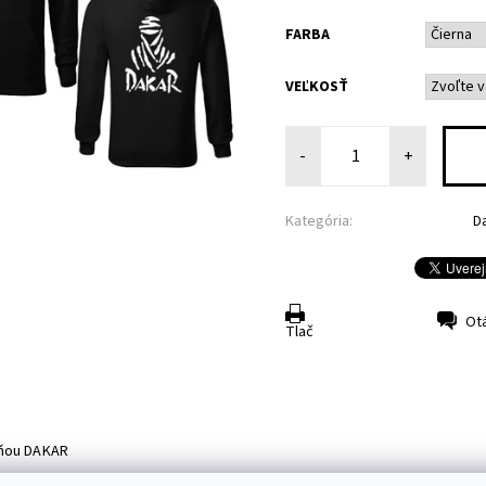
FARBA
VEĽKOSŤ
-
+
Kategória:
D
Ot
Tlač
cňou DAKAR