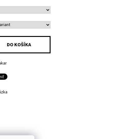
akar
ázka