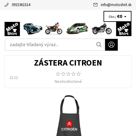
0915361514
info
@
motoshirt.sk
€0
0 ks /
ZÁSTERA CITROEN
2122
Neohodnotené