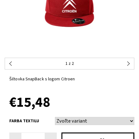
1
z 2
Šiltovka SnapBack s logom Citroen
€15,48
FARBA TEXTILU