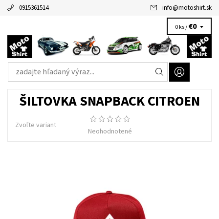
0915361514
info
@
motoshirt.sk
€0
0 ks /
ŠILTOVKA SNAPBACK CITROEN
Zvoľte variant
Neohodnotené