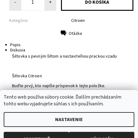
-
+
Kategória:
Citroen
Otázka
Tlač
Popis
Diskusia
Šiltovka s pevným šiltom a nastaviteľnou prackou vzadu
Šiltovka Citroen
Buďte prvý, kto napíše príspevok k tejto položke.
Pridať komentár
Tento web používa súbory cookie. Ďalším prechádzaním
tohto webu vyjadrujete súhlas s ich používaním.
NASTAVENIE
2026 © MotoShirt, všetky práva vyhradené
Upraviť nastavenie
cookies
Vytvoril Shoptet