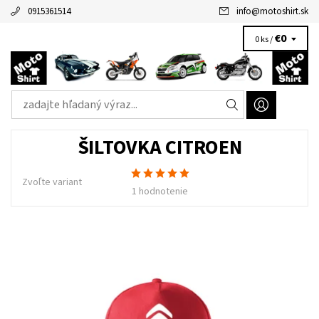
0915361514
info
@
motoshirt.sk
€0
0 ks /
ŠILTOVKA CITROEN
Zvoľte variant
1 hodnotenie