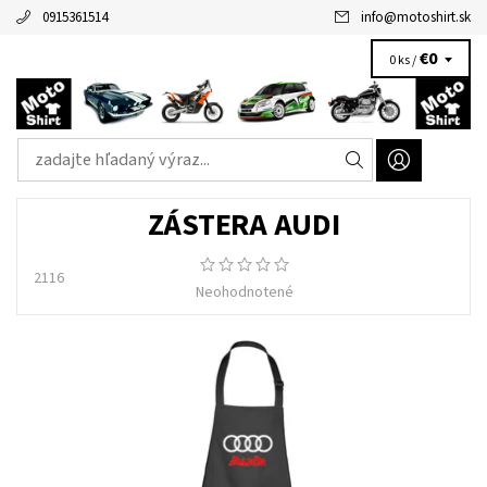
0915361514
info
@
motoshirt.sk
€0
0 ks /
ZÁSTERA AUDI
2116
Neohodnotené