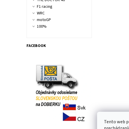
THE DOCTOR 46
F1 racing
WRC
motoGP
100%
FACEBOOK
Tento web po
prechádzaním