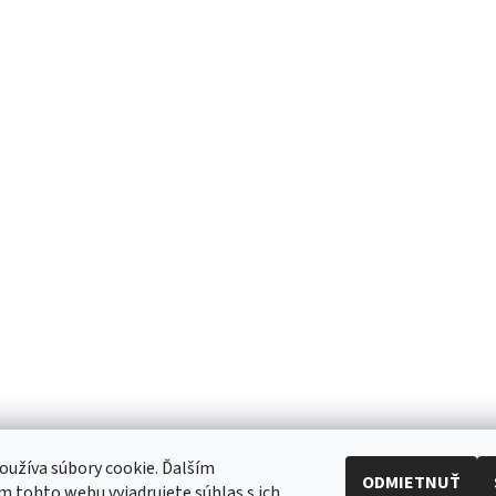
užíva súbory cookie. Ďalším
ODMIETNUŤ
 tohto webu vyjadrujete súhlas s ich