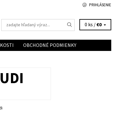
PRIHLÁSENIE
0 ks /
€0
ĽKOSTI
OBCHODNÉ PODMIENKY
AUDI
di