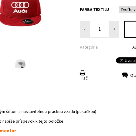
FARBA TEXTILU
-
+
Kategória:
A
Ot
Tlač
ným šiltom a nastaviteľnou prackou vzadu (pukačkou)
o napíše príspevok k tejto položke.
omentár