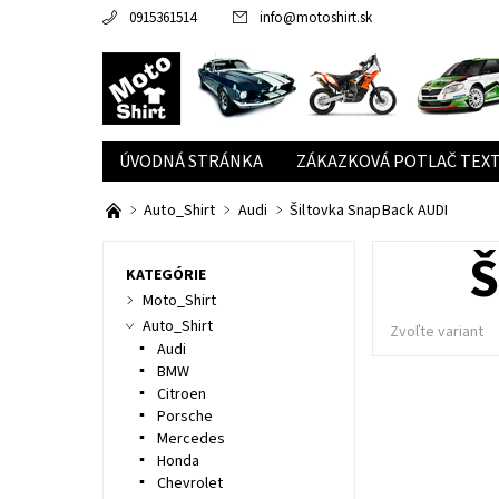
0915361514
info
@
motoshirt.sk
ÚVODNÁ STRÁNKA
ZÁKAZKOVÁ POTLAČ TEXT
Auto_Shirt
Audi
Šiltovka SnapBack AUDI
Š
KATEGÓRIE
Moto_Shirt
Auto_Shirt
Zvoľte variant
Audi
BMW
Citroen
Porsche
Mercedes
Honda
Chevrolet