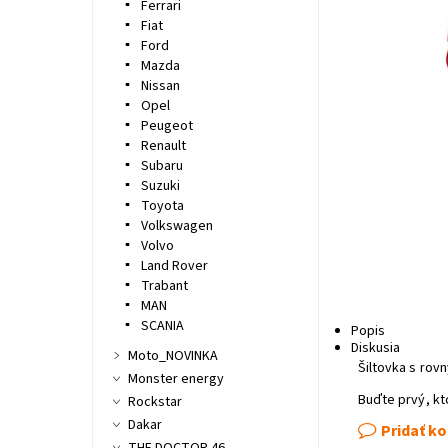
Ferrari
Fiat
Ford
Mazda
Nissan
Opel
Peugeot
Renault
Subaru
Suzuki
Toyota
Volkswagen
Volvo
Land Rover
Trabant
MAN
SCANIA
Popis
Diskusia
Moto_NOVINKA
Šiltovka s rov
Monster energy
Buďte prvý, kt
Rockstar
Dakar
Pridať k